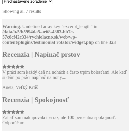
2,99 €.
1,99 €.
Showing all 7 results
Warning
: Undefined array key "excerpt_length" in
/data/b/5/b5994da5-ae68-4383-bb7c-
57c8cf42c334/rychlolacno.sk/web/wp-
content/plugins/testimonial-rotator/widget.php
on line
323
Recenzia | Napínač prstov
V práci som každý deň na nohách a často trpím bolesťami. Ale keď
si dám po práci napínač na nohy,...
Aneta, Veľký Krtíš
Recenzia | Spokojnosť
Zatiaľ som nakupovala iba raz, ale 100 percentna spokojnosť.
Odporúčam.