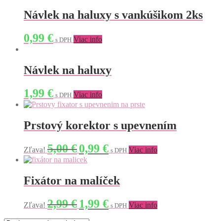
Návlek na haluxy s vankúšikom 2ks
0,99
€
Viac info
s DPH
Návlek na haluxy
1,99
€
Viac info
s DPH
Prstový korektor s upevnením
Original
Current
5,00
€
0,99
€
Zľava!
Viac info
s DPH
price
price
was:
is:
5,00 €.
0,99 €.
Fixátor na malíček
Original
Current
2,99
€
1,99
€
Zľava!
Viac info
s DPH
price
price
was:
is: