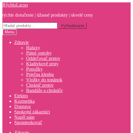
Preskočiť
Preskočiť
RýchloLacno
na
na
rýchle doručenie | úžasné produkty | skvelé ceny
navigáciu
obsah
Hľadať:
Vyhľadávanie
Menu
Zdravie
Haluxy
Pätné ostrohy
Oddeľovač prstov
Kladivkové prsty
Ponožky
Priečna klenba
Vložky do topánok
Chránič prstov
Bandáže a chrániče
Elektro
Kozmetika
Doprava
Spokojní zákazníci
Napíš nám
Spomienkovač
Zdravie