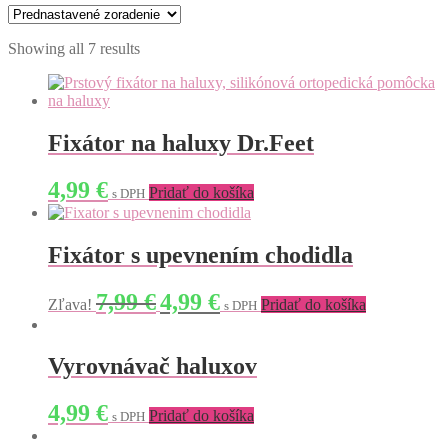
Showing all 7 results
Fixátor na haluxy Dr.Feet
4,99
€
Pridať do košíka
s DPH
Fixátor s upevnením chodidla
Original
Current
7,99
€
4,99
€
Zľava!
Pridať do košíka
s DPH
price
price
was:
is:
7,99 €.
4,99 €.
Vyrovnávač haluxov
4,99
€
Pridať do košíka
s DPH