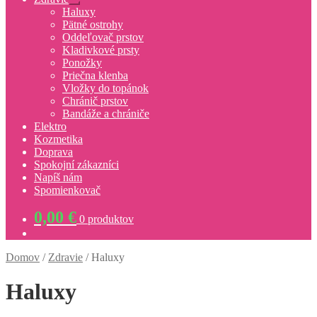
Rozbaliť
Haluxy
podradené
Pätné ostrohy
menu
Oddeľovač prstov
Kladivkové prsty
Ponožky
Priečna klenba
Vložky do topánok
Chránič prstov
Bandáže a chrániče
Elektro
Kozmetika
Doprava
Spokojní zákazníci
Napíš nám
Spomienkovač
0,00
€
0 produktov
Domov
/
Zdravie
/
Haluxy
Haluxy