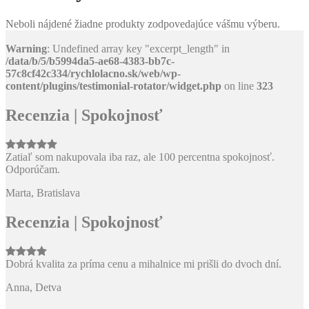
Neboli nájdené žiadne produkty zodpovedajúce vášmu výberu.
Warning
: Undefined array key "excerpt_length" in
/data/b/5/b5994da5-ae68-4383-bb7c-
57c8cf42c334/rychlolacno.sk/web/wp-
content/plugins/testimonial-rotator/widget.php
on line
323
Recenzia | Spokojnosť
Zatiaľ som nakupovala iba raz, ale 100 percentna spokojnosť.
Odporúčam.
Marta, Bratislava
Recenzia | Spokojnosť
Dobrá kvalita za príma cenu a mihalnice mi prišli do dvoch dní.
Anna, Detva