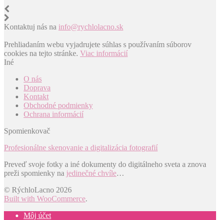
Kontaktuj nás na
info@rychlolacno.sk
Prehliadaním webu vyjadrujete súhlas s používaním súborov
cookies na tejto stránke.
Viac informácií
Iné
O nás
Doprava
Kontakt
Obchodné podmienky
Ochrana informácií
Spomienkovač
Profesionálne skenovanie a digitalizácia fotografií
Preveď svoje fotky a iné dokumenty do digitálneho sveta a znova
preži spomienky na
jedinečné chvíle
…
© RýchloLacno 2026
Built with WooCommerce
.
Môj účet