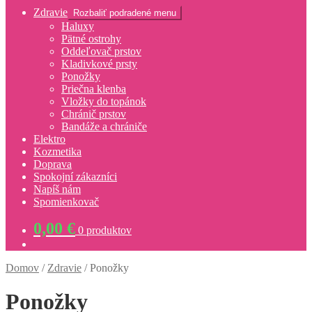
Zdravie
Rozbaliť podradené menu
Haluxy
Pätné ostrohy
Oddeľovač prstov
Kladivkové prsty
Ponožky
Priečna klenba
Vložky do topánok
Chránič prstov
Bandáže a chrániče
Elektro
Kozmetika
Doprava
Spokojní zákazníci
Napíš nám
Spomienkovač
0,00
€
0 produktov
Domov
/
Zdravie
/
Ponožky
Ponožky