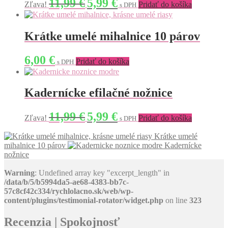
Original
Current
11,99
€
5,99
€
Zľava!
Pridať do košíka
s DPH
price
price
was:
is:
11,99 €.
5,99 €.
Krátke umelé mihalnice 10 párov
6,00
€
Pridať do košíka
s DPH
Kadernícke efilačné nožnice
Original
Current
11,99
€
5,99
€
Zľava!
Pridať do košíka
s DPH
price
price
was:
is:
Krátke umelé
11,99 €.
5,99 €.
mihalnice 10 párov
Kadernícke
nožnice
Warning
: Undefined array key "excerpt_length" in
/data/b/5/b5994da5-ae68-4383-bb7c-
57c8cf42c334/rychlolacno.sk/web/wp-
content/plugins/testimonial-rotator/widget.php
on line
323
Recenzia | Spokojnosť