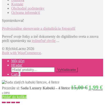
Kontakt
Obchodné podmienky
Ochrana informácií
Spomienkovač
Profesionálne skenovanie a digitalizácia fotografií
Preveď svoje fotky a iné dokumenty do digitálneho sveta a znova
preži spomienky na
jedinečné chvíle
…
© RýchloLacno 2026
Built with WooCommerce
.
Môj účet
Hľadať
Hľadať:
Vyhľadávanie
Cart
0
Original
C
15,00
€
1,99
€
Prezeráte si:
Sada Luxury Kabuki – 4 štetce
price
p
s DPH
was:
is
Pridať do košíka
15,00 €.
1