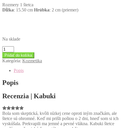
Rozmery 1 štetca
Dĺžka
: 15.50 cm
Hrúbka
: 2 cm (priemer)
Na sklade
množstvo
Sada
Pridať do košíka
Luxury
Kategória:
Kozmetika
Kabuki
-
Popis
4
štetce
Popis
Recenzia | Kabuki
Bola som skeptická, kvôli nízkej cene oproti iným značkám, ale
štetce sú ohromné. Keď mi prišli poštou o 2 dni, hneď som si ich
vyskúšala. Prekvapili ma jemné a pevné vlákna. Kabuki štetce