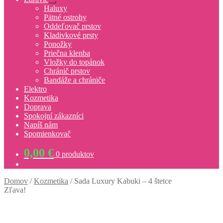
Rozbaliť
Haluxy
podradené
Pätné ostrohy
menu
Oddeľovač prstov
Kladivkové prsty
Ponožky
Priečna klenba
Vložky do topánok
Chránič prstov
Bandáže a chrániče
Elektro
Kozmetika
Doprava
Spokojní zákazníci
Napíš nám
Spomienkovač
0,00
€
0 produktov
Domov
/
Kozmetika
/
Sada Luxury Kabuki – 4 štetce
Zľava!