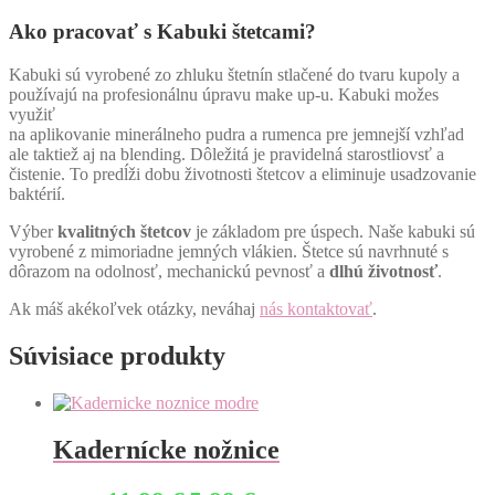
Ako pracovať s Kabuki štetcami?
Kabuki sú vyrobené zo zhluku štetnín stlačené do tvaru kupoly a
používajú na profesionálnu úpravu make up-u. Kabuki možes
využiť
na aplikovanie minerálneho pudra a rumenca pre jemnejší vzhľad
ale taktiež aj na blending. Dôležitá je pravidelná starostliovsť a
čistenie. To predĺži dobu životnosti štetcov a eliminuje usadzovanie
baktérií.
Výber
kvalitných štetcov
je základom pre úspech. Naše kabuki sú
vyrobené z mimoriadne jemných vlákien. Štetce sú navrhnuté s
dôrazom na odolnosť, mechanickú pevnosť a
dlhú životnosť
.
Ak máš akékoľvek otázky, neváhaj
nás kontaktovať
.
Súvisiace produkty
Kadernícke nožnice