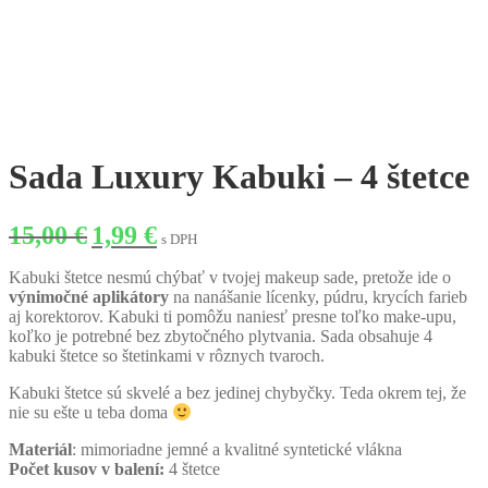
Sada Luxury Kabuki – 4 štetce
Original
Current
15,00
€
1,99
€
s DPH
price
price
was:
is:
Kabuki štetce nesmú chýbať v tvojej makeup sade, pretože ide o
15,00 €.
1,99 €.
výnimočné aplikátory
na nanášanie lícenky, púdru, krycích farieb
aj korektorov. Kabuki ti pomôžu naniesť presne toľko make-upu,
koľko je potrebné bez zbytočného plytvania. Sada obsahuje 4
kabuki štetce so štetinkami v rôznych tvaroch.
Kabuki štetce sú skvelé a bez jedinej chybyčky. Teda okrem tej, že
nie su ešte u teba doma
Materiál
: mimoriadne jemné a kvalitné syntetické vlákna
Počet kusov v balení:
4 štetce