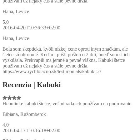
používam už nejaký čas a stále pevne držia.
Hana, Levice
5.0
2016-04-20T10:36:33+02:00
Hana, Levice
Bola som skeptická, kvôli nízkej cene oproti iným značkám, ale
štetce sú ohromné. Keď mi prišli poštou o 2 dni, hneď som si ich
vyskúšala. Prekvapili ma jemné a pevné vlákna. Kabuki štetce
používam už nejaký čas a stále pevne držia.
https://www.rychlolacno.sk/testimonials/kabuki-2/
Recenzia | Kabuki
Hebulinke kabuki štetce, veľmi rada ich používam na pudrovanie.
Bibiana, Ružomberok
4.0
2016-04-17T10:16:18+02:00