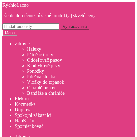
Preskočiť
Preskočiť
RýchloLacno
na
na
rýchle doručenie | úžasné produkty | skvelé ceny
navigáciu
obsah
Hľadať:
Vyhľadávanie
Menu
Zdravie
Haluxy
Pätné ostrohy
Oddeľovač prstov
Kladivkové prsty
Ponožky
Priečna klenba
Vložky do topánok
Chránič prstov
Bandáže a chrániče
Elektro
Kozmetika
Doprava
Spokojní zákazníci
Napíš nám
Spomienkovač
Zdravie